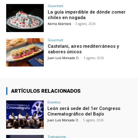
Gourmet
La guía imperdible de dónde comer
chiles en nogada
Karina Alcántara
-
3 agosto, 2026
Gourmet
Castelani, aires mediterráneos y
sabores únicos
Juan Luis Moncada O.
-
3 agosto, 2026
ARTÍCULOS RELACIONADOS
Eventos
León será sede del 1er Congreso
Cinematográfico del Bajío
Juan Luis Moncada O.
-
5 agosto, 2026
Transporte