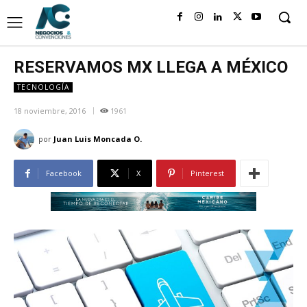
RESERVAMOS MX LLEGA A MÉXICO
TECNOLOGÍA
18 noviembre, 2016
1961
por
Juan Luis Moncada O.
Facebook
X
Pinterest