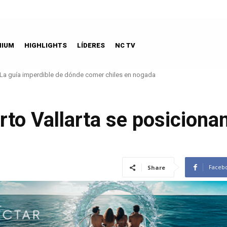
MIUM
HIGHLIGHTS
LÍDERES
NC TV
La guía imperdible de dónde comer chiles en nogada
to Vallarta se posiciona
Faceb
Share