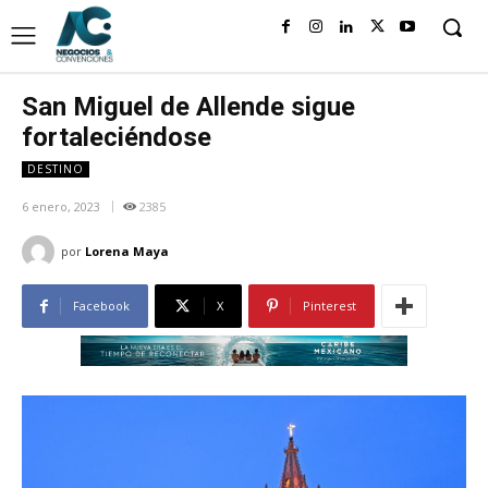
San Miguel de Allende sigue
fortaleciéndose
DESTINO
6 enero, 2023
2385
por
Lorena Maya
Facebook
X
Pinterest