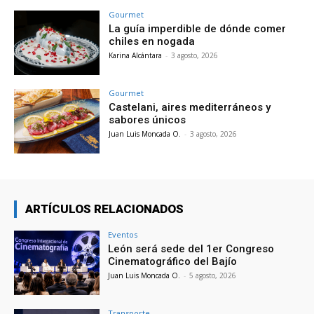
Gourmet
La guía imperdible de dónde comer
chiles en nogada
Karina Alcántara
-
3 agosto, 2026
Gourmet
Castelani, aires mediterráneos y
sabores únicos
Juan Luis Moncada O.
-
3 agosto, 2026
ARTÍCULOS RELACIONADOS
Eventos
León será sede del 1er Congreso
Cinematográfico del Bajío
Juan Luis Moncada O.
-
5 agosto, 2026
Transporte