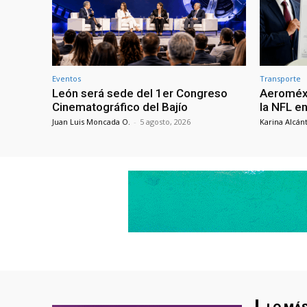
Eventos
Transporte
León será sede del 1er Congreso
Aeroméxi
Cinematográfico del Bajío
la NFL e
Juan Luis Moncada O.
-
5 agosto, 2026
Karina Alcán