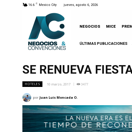
C
16.6
Mexico City
jueves, agosto 6, 2026
NEGOCIOS
MICE
PRE
ÚLTIMAS PUBLICACIONES
SE RENUEVA FIEST
10 marzo, 2017
3477
HOTELES
por
Juan Luis Moncada O.