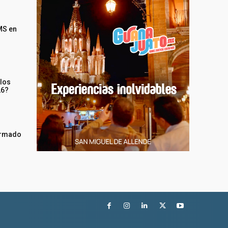
MS en
 los
26?
irmado