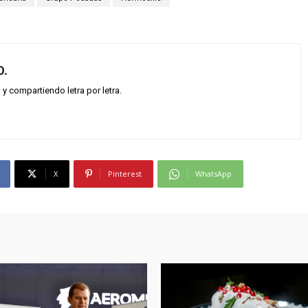
O.
 compartiendo letra por letra.
X
Pinterest
WhatsApp