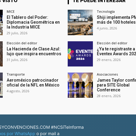
 VISTO
TE PUEDE INTERESAR
MICE
Tecnología
El Tablero del Poder:
Shiji implementa P
Diplomacia Geométrica en
más de 100 hoteles
la Industria MICE
4 junio, 2026
29 julio, 2026
Elección del editor
Elección del editor
La Hacienda de Clase Azul:
¿Ya te registraste a
lujo que inspira encuentros
Eventex Awards 20
31 julio, 2026
29 enero, 2026
Transporte
Asociaciones
Aeroméxico patrocinador
James Taylor conf
oficial de la NFL en México
para SITE Global
Conference
4 agosto, 2026
28 enero, 2026
YCONVENCIONES.COM #NCSíTeInforma
nos por WhatsApp
o por mail a