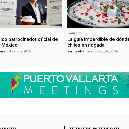
Gourmet
co patrocinador oficial de
La guía imperdible de dón
n México
chiles en nogada
tara
-
4 agosto, 2026
Karina Alcántara
-
3 agosto, 2026