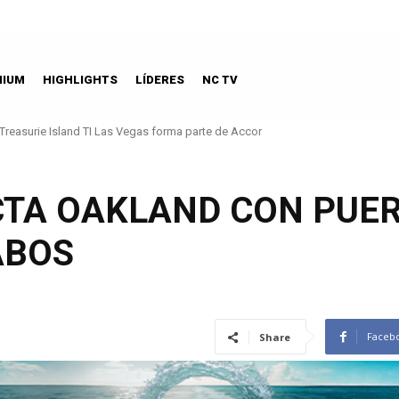
MIUM
HIGHLIGHTS
LÍDERES
NC TV
Treasurie Island TI Las Vegas forma parte de Accor
TA OAKLAND CON PUE
ABOS
Faceb
Share