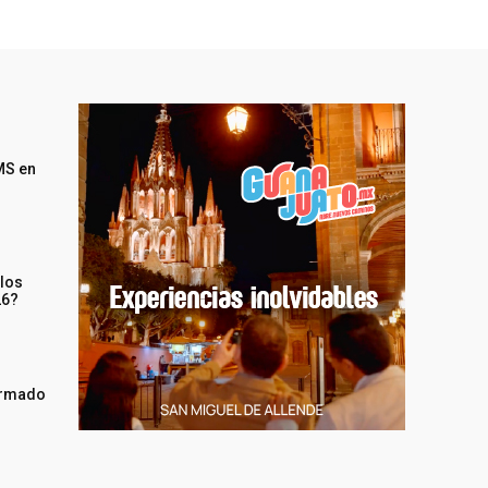
MS en
 los
26?
irmado