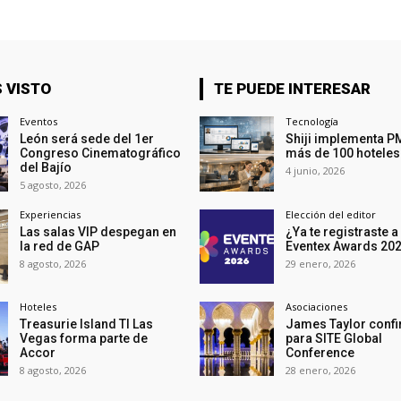
 VISTO
TE PUEDE INTERESAR
Eventos
Tecnología
León será sede del 1er
Shiji implementa P
Congreso Cinematográfico
más de 100 hoteles
del Bajío
4 junio, 2026
5 agosto, 2026
Experiencias
Elección del editor
Las salas VIP despegan en
¿Ya te registraste a
la red de GAP
Eventex Awards 20
8 agosto, 2026
29 enero, 2026
Hoteles
Asociaciones
Treasurie Island TI Las
James Taylor conf
Vegas forma parte de
para SITE Global
Accor
Conference
8 agosto, 2026
28 enero, 2026