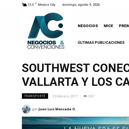
C
15.5
Mexico City
domingo, agosto 9, 2026
NEGOCIOS
MICE
PRE
ÚLTIMAS PUBLICACIONES
SOUTHWEST CONEC
VALLARTA Y LOS C
15 febrero, 2017
1907
TRANSPORTE
por
Juan Luis Moncada O.