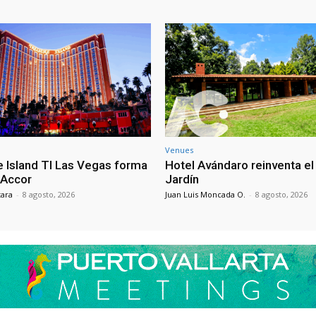
Venues
e Island TI Las Vegas forma
Hotel Avándaro reinventa el
 Accor
Jardín
tara
-
8 agosto, 2026
Juan Luis Moncada O.
-
8 agosto, 2026