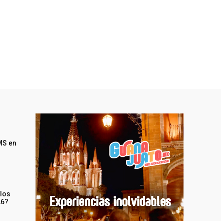
MS en
 los
26?