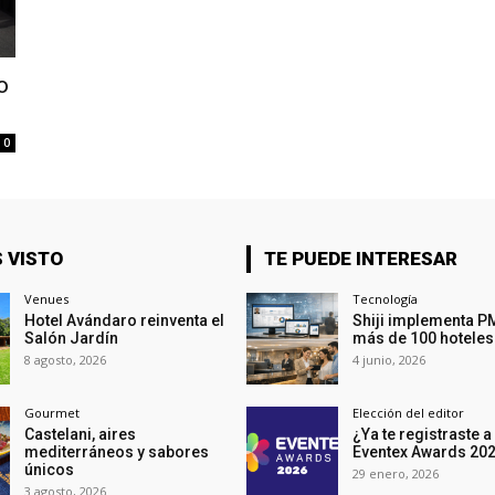
o
0
 VISTO
TE PUEDE INTERESAR
Venues
Tecnología
Hotel Avándaro reinventa el
Shiji implementa P
Salón Jardín
más de 100 hoteles
8 agosto, 2026
4 junio, 2026
Gourmet
Elección del editor
Castelani, aires
¿Ya te registraste a
mediterráneos y sabores
Eventex Awards 20
únicos
29 enero, 2026
3 agosto, 2026