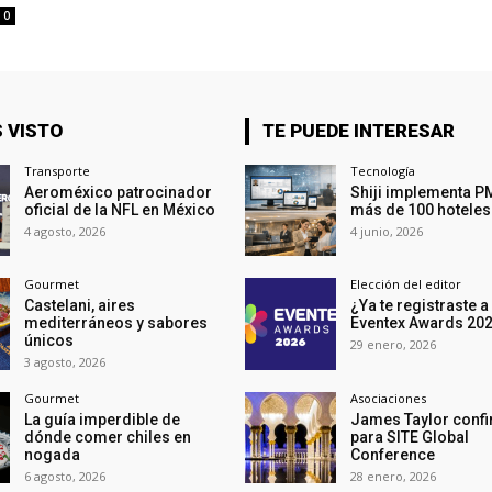
0
 VISTO
TE PUEDE INTERESAR
Transporte
Tecnología
Aeroméxico patrocinador
Shiji implementa P
oficial de la NFL en México
más de 100 hoteles
4 agosto, 2026
4 junio, 2026
Gourmet
Elección del editor
Castelani, aires
¿Ya te registraste a
mediterráneos y sabores
Eventex Awards 20
únicos
29 enero, 2026
3 agosto, 2026
Gourmet
Asociaciones
La guía imperdible de
James Taylor conf
dónde comer chiles en
para SITE Global
nogada
Conference
6 agosto, 2026
28 enero, 2026