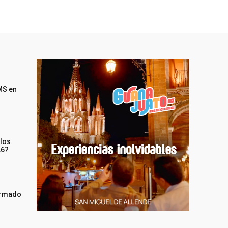
MS en
 los
26?
irmado