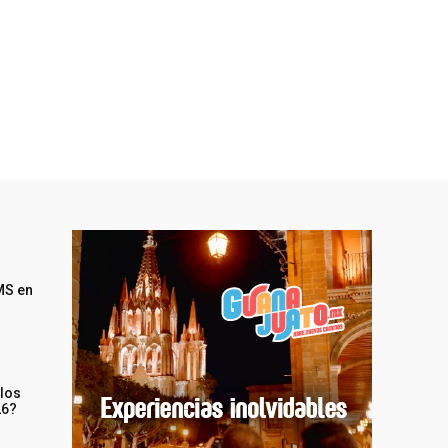
MS en
 los
26?