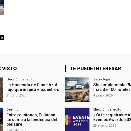
0
 VISTO
TE PUEDE INTERESAR
Elección del editor
Tecnología
La Hacienda de Clase Azul:
Shiji implementa P
lujo que inspira encuentros
más de 100 hoteles
31 julio, 2026
4 junio, 2026
Destino
Elección del editor
Entre reuniones, Culiacán
¿Ya te registraste a
se suma a la tendencia del
Eventex Awards 20
bleisure
29 enero, 2026
2 agosto, 2026