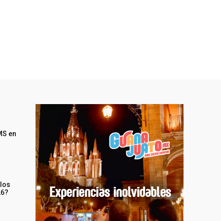
MS en
 los
26?