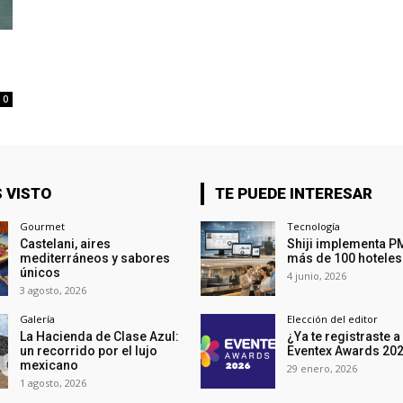
0
 VISTO
TE PUEDE INTERESAR
Gourmet
Tecnología
Castelani, aires
Shiji implementa P
mediterráneos y sabores
más de 100 hoteles
únicos
4 junio, 2026
3 agosto, 2026
Galería
Elección del editor
La Hacienda de Clase Azul:
¿Ya te registraste a
un recorrido por el lujo
Eventex Awards 20
mexicano
29 enero, 2026
1 agosto, 2026