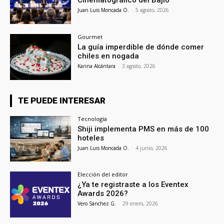
Cinematográfico del Bajío
Juan Luis Moncada O.
-
5 agosto, 2026
Gourmet
La guía imperdible de dónde comer
chiles en nogada
Karina Alcántara
-
3 agosto, 2026
TE PUEDE INTERESAR
Tecnología
Shiji implementa PMS en más de 100
hoteles
Juan Luis Moncada O.
-
4 junio, 2026
Elección del editor
¿Ya te registraste a los Eventex
Awards 2026?
Vero Sánchez G.
-
29 enero, 2026