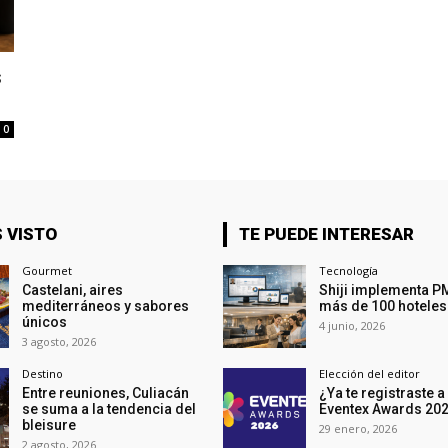
s
0
 VISTO
TE PUEDE INTERESAR
Gourmet
Tecnología
Castelani, aires
Shiji implementa P
mediterráneos y sabores
más de 100 hoteles
únicos
4 junio, 2026
3 agosto, 2026
Destino
Elección del editor
Entre reuniones, Culiacán
¿Ya te registraste a
se suma a la tendencia del
Eventex Awards 20
bleisure
29 enero, 2026
2 agosto, 2026