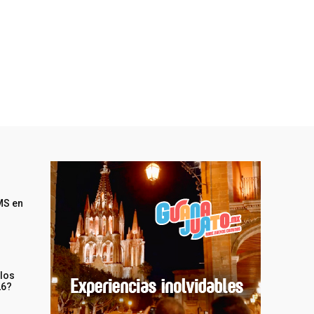
MS en
 los
26?