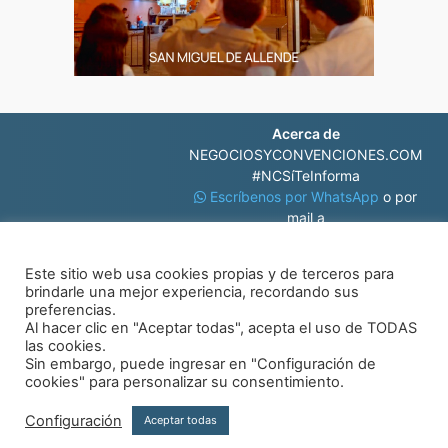
Acerca de
NEGOCIOSYCONVENCIONES.COM
#NCSíTeInforma
Escríbenos por WhatsApp
o por
mail a
contacto@negociosyconvenciones.com
Este sitio web usa cookies propias y de terceros para
brindarle una mejor experiencia, recordando sus
preferencias.
Al hacer clic en "Aceptar todas", acepta el uso de TODAS
las cookies.
Sin embargo, puede ingresar en "Configuración de
© Negocios y Convenciones
cookies" para personalizar su consentimiento.
Configuración
Aceptar todas
Aviso de privacidad