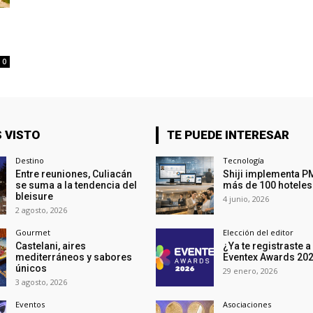
0
 VISTO
TE PUEDE INTERESAR
Destino
Tecnología
Entre reuniones, Culiacán
Shiji implementa P
se suma a la tendencia del
más de 100 hoteles
bleisure
4 junio, 2026
2 agosto, 2026
Gourmet
Elección del editor
Castelani, aires
¿Ya te registraste a
mediterráneos y sabores
Eventex Awards 20
únicos
29 enero, 2026
3 agosto, 2026
Eventos
Asociaciones