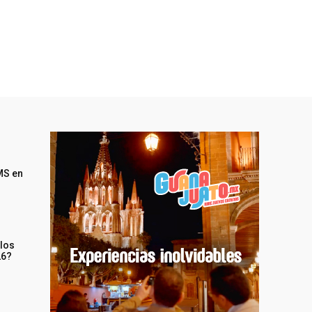
MS en
 los
26?