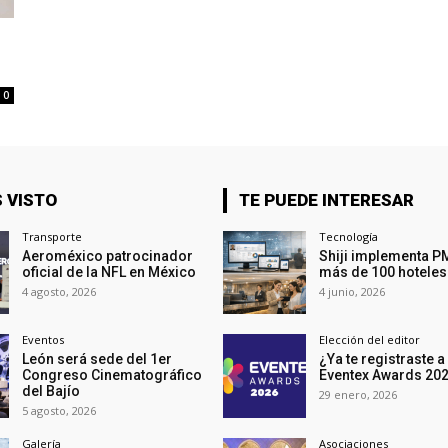
0
 VISTO
TE PUEDE INTERESAR
Transporte
Tecnología
Aeroméxico patrocinador
Shiji implementa P
oficial de la NFL en México
más de 100 hoteles
4 agosto, 2026
4 junio, 2026
Eventos
Elección del editor
León será sede del 1er
¿Ya te registraste a
Congreso Cinematográfico
Eventex Awards 20
del Bajío
29 enero, 2026
5 agosto, 2026
Galería
Asociaciones