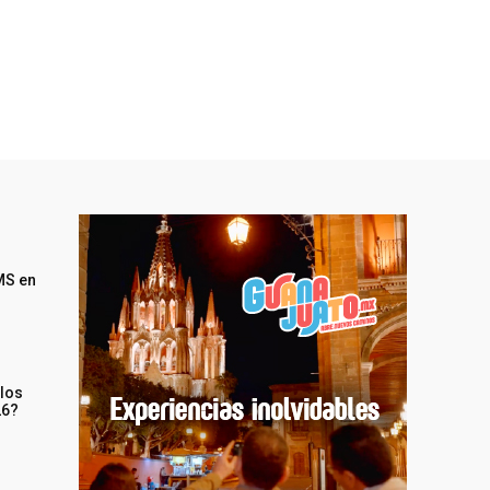
MS en
 los
26?