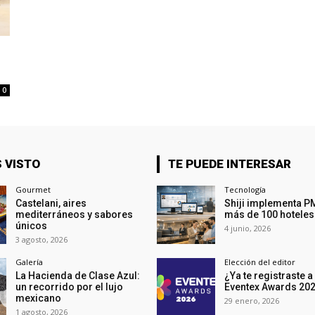
0
 VISTO
TE PUEDE INTERESAR
Gourmet
Tecnología
Castelani, aires
Shiji implementa P
mediterráneos y sabores
más de 100 hoteles
únicos
4 junio, 2026
3 agosto, 2026
Galería
Elección del editor
La Hacienda de Clase Azul:
¿Ya te registraste a
un recorrido por el lujo
Eventex Awards 20
mexicano
29 enero, 2026
1 agosto, 2026