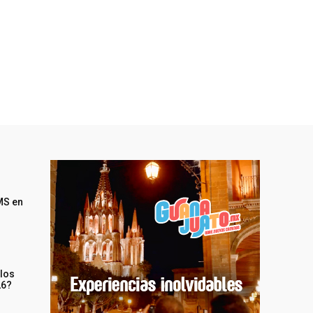
MS en
 los
26?