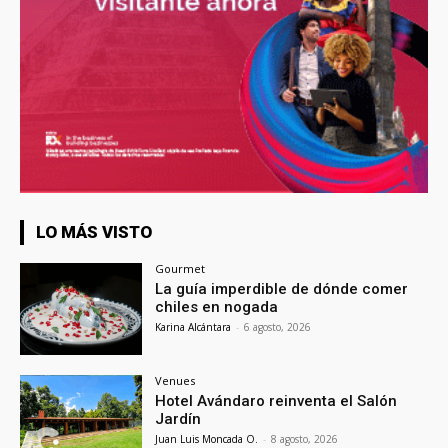
LO MÁS VISTO
Gourmet
La guía imperdible de dónde comer
chiles en nogada
Karina Alcántara
-
6 agosto, 2026
Venues
Hotel Avándaro reinventa el Salón
Jardín
Juan Luis Moncada O.
-
8 agosto, 2026