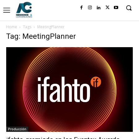
Home
Tags
MeetingPlanner
Tag: MeetingPlanner
Producción