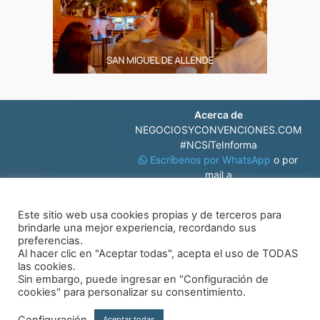
Acerca de
NEGOCIOSYCONVENCIONES.COM
#NCSíTeInforma
Escríbenos por WhatsApp
o por
mail a
contacto@negociosyconvenciones.com
Este sitio web usa cookies propias y de terceros para
brindarle una mejor experiencia, recordando sus
preferencias.
Al hacer clic en "Aceptar todas", acepta el uso de TODAS
las cookies.
Sin embargo, puede ingresar en "Configuración de
© Negocios y Convenciones
cookies" para personalizar su consentimiento.
Configuración
Aceptar todas