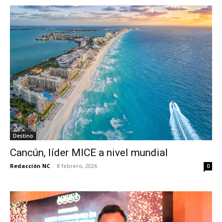
Destino
Cancún, líder MICE a nivel mundial
Redacción NC
-
8 febrero, 2026
0