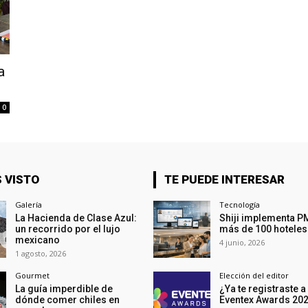
a
0
 VISTO
TE PUEDE INTERESAR
Galería
Tecnología
La Hacienda de Clase Azul:
Shiji implementa P
un recorrido por el lujo
más de 100 hoteles
mexicano
4 junio, 2026
1 agosto, 2026
Gourmet
Elección del editor
La guía imperdible de
¿Ya te registraste a
dónde comer chiles en
Eventex Awards 20