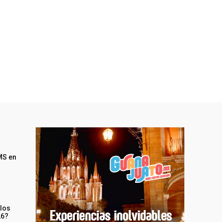
MS en
 los
26?