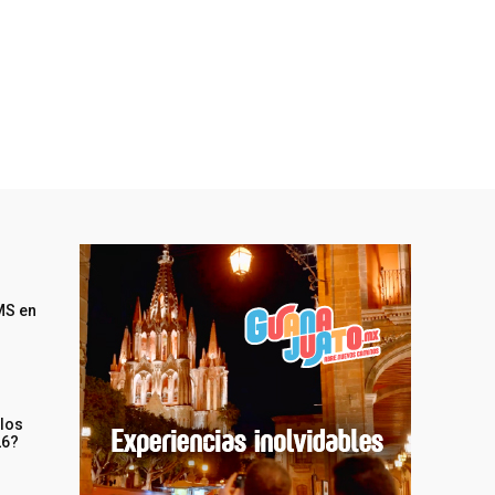
MS en
 los
26?