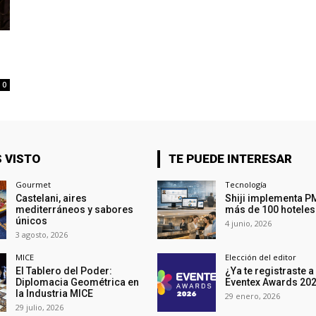
0
 VISTO
TE PUEDE INTERESAR
Gourmet
Tecnología
Castelani, aires
Shiji implementa P
mediterráneos y sabores
más de 100 hoteles
únicos
4 junio, 2026
3 agosto, 2026
MICE
Elección del editor
El Tablero del Poder:
¿Ya te registraste a
Diplomacia Geométrica en
Eventex Awards 20
la Industria MICE
29 enero, 2026
29 julio, 2026