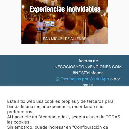
Acerca de
NEGOCIOSYCONVENCIONES.COM
#NCSíTeInforma
Escríbenos por WhatsApp
o por
mail a
contacto@negociosyconvenciones.com
Este sitio web usa cookies propias y de terceros para
brindarle una mejor experiencia, recordando sus
preferencias.
Al hacer clic en "Aceptar todas", acepta el uso de TODAS
las cookies.
Sin embargo, puede ingresar en "Configuración de
© Negocios y Convenciones