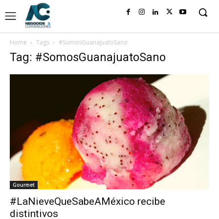
Home
Tags
#SomosGuanajuatoSano
Tag: #SomosGuanajuatoSano
Gourmet
#LaNieveQueSabeAMéxico recibe
distintivos