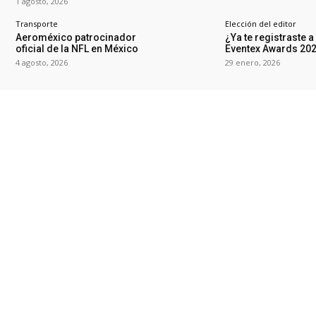
1 agosto, 2026
Transporte
Elección del editor
Aeroméxico patrocinador
¿Ya te registraste a
oficial de la NFL en México
Eventex Awards 20
4 agosto, 2026
29 enero, 2026
Gourmet
Asociaciones
La guía imperdible de
James Taylor conf
dónde comer chiles en
para SITE Global
nogada
Conference
3 agosto, 2026
28 enero, 2026
YCONVENCIONES.COM #NCSíTeInforma
nos por WhatsApp
o por mail a
negociosyconvenciones.com
Aviso de privacidad