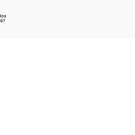
 los
26?
irmado