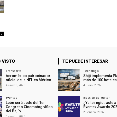
0
 VISTO
TE PUEDE INTERESAR
Transporte
Tecnología
Aeroméxico patrocinador
Shiji implementa P
oficial de la NFL en México
más de 100 hoteles
4 agosto, 2026
4 junio, 2026
Eventos
Elección del editor
León será sede del 1er
¿Ya te registraste a
Congreso Cinematográfico
Eventex Awards 20
del Bajío
29 enero, 2026
5 agosto, 2026