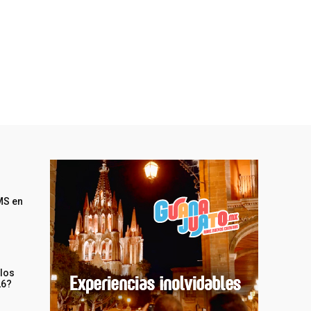
MS en
 los
26?