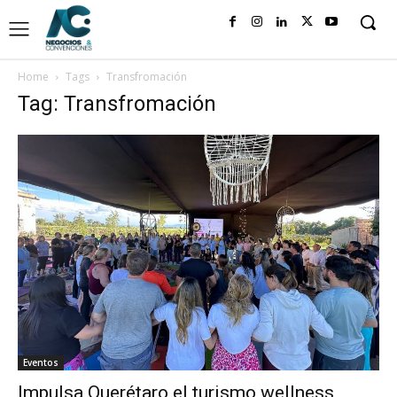
Home
Tags
Transfromación
Tag: Transfromación
Eventos
Impulsa Querétaro el turismo wellness