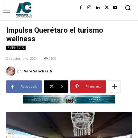
Impulsa Querétaro el turismo
wellness
EVENTOS
2 septiembre, 2024
2103
por
Vero Sánchez G.
Facebook
X
Pinterest