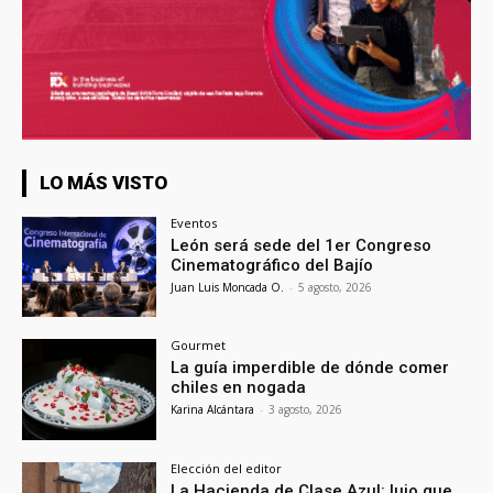
LO MÁS VISTO
Eventos
León será sede del 1er Congreso
Cinematográfico del Bajío
Juan Luis Moncada O.
-
5 agosto, 2026
Gourmet
La guía imperdible de dónde comer
chiles en nogada
Karina Alcántara
-
3 agosto, 2026
Elección del editor
La Hacienda de Clase Azul: lujo que