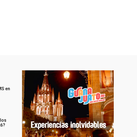
MS en
 los
26?