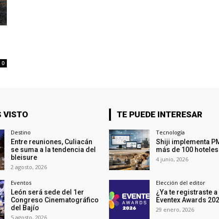
0
 VISTO
TE PUEDE INTERESAR
Destino
Tecnología
Entre reuniones, Culiacán
Shiji implementa P
se suma a la tendencia del
más de 100 hoteles
bleisure
4 junio, 2026
2 agosto, 2026
Eventos
Elección del editor
León será sede del 1er
¿Ya te registraste a
Congreso Cinematográfico
Eventex Awards 20
del Bajío
29 enero, 2026
5 agosto, 2026