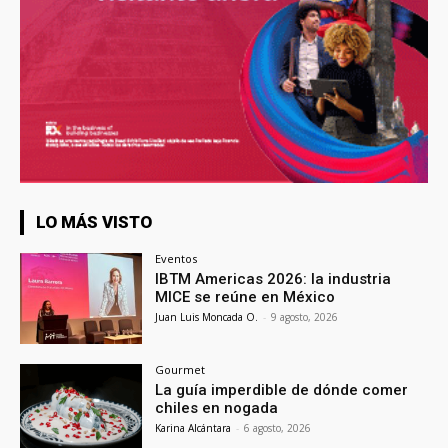
LO MÁS VISTO
Eventos
IBTM Americas 2026: la industria
MICE se reúne en México
Juan Luis Moncada O.
-
9 agosto, 2026
Gourmet
La guía imperdible de dónde comer
chiles en nogada
Karina Alcántara
-
6 agosto, 2026