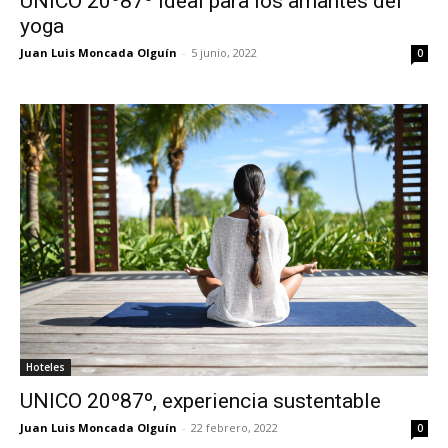
UNICO 20º87º ideal para los amantes del
yoga
Juan Luis Moncada Olguín
-
5 junio, 2022
0
Hoteles
UNICO 20º87º, experiencia sustentable
Juan Luis Moncada Olguín
-
22 febrero, 2022
0