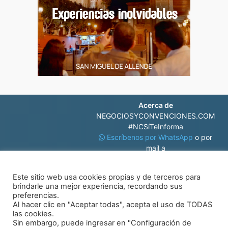
Acerca de
NEGOCIOSYCONVENCIONES.COM
#NCSíTeInforma
Escríbenos por WhatsApp
o por
mail a
contacto@negociosyconvenciones.com
Este sitio web usa cookies propias y de terceros para
brindarle una mejor experiencia, recordando sus
preferencias.
Al hacer clic en "Aceptar todas", acepta el uso de TODAS
las cookies.
Sin embargo, puede ingresar en "Configuración de
© Negocios y Convenciones