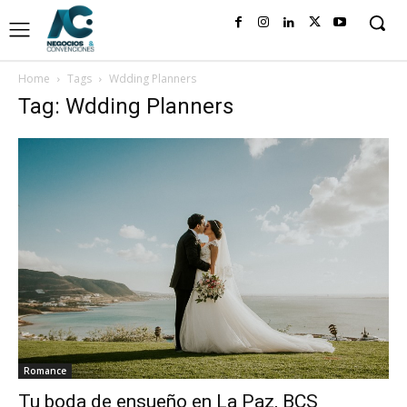
Home
Tags
Wdding Planners
Tag: Wdding Planners
Romance
Tu boda de ensueño en La Paz, BCS