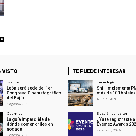
0
 VISTO
TE PUEDE INTERESAR
Eventos
Tecnología
León será sede del 1er
Shiji implementa P
Congreso Cinematográfico
más de 100 hoteles
del Bajío
4 junio, 2026
5 agosto, 2026
Gourmet
Elección del editor
La guía imperdible de
¿Ya te registraste a
dónde comer chiles en
Eventex Awards 20
nogada
29 enero, 2026
3 agosto, 2026