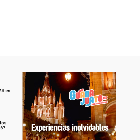
MS en
 los
26?