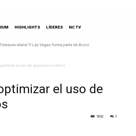
MIUM
HIGHLIGHTS
LÍDERES
NC TV
Treasurie Island TI Las Vegas forma parte de Accor
optimizar el uso de apps para eventos
optimizar el uso de
os
1862
0