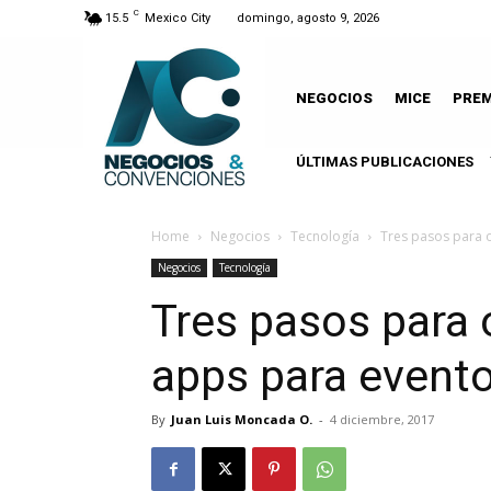
C
15.5
Mexico City
domingo, agosto 9, 2026
NEGOCIOS
MICE
PRE
ÚLTIMAS PUBLICACIONES
Home
Negocios
Tecnología
Tres pasos para 
Negocios
Tecnología
Tres pasos para 
apps para event
By
Juan Luis Moncada O.
-
4 diciembre, 2017