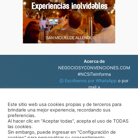
Acerca de
NEGOCIOSYCONVENCIONES.COM
#NCSíTeInforma
Escríbenos por WhatsApp
o por
mail a
contacto@negociosyconvenciones.com
Este sitio web usa cookies propias y de terceros para
brindarle una mejor experiencia, recordando sus
preferencias.
Al hacer clic en "Aceptar todas", acepta el uso de TODAS
las cookies.
Sin embargo, puede ingresar en "Configuración de
© Negocios y Convenciones
cookies" para personalizar su consentimiento.