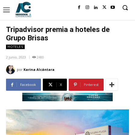
Tripadvisor premia a hoteles de
Grupo Brisas
HOTELES
2 junio, 2023
2480
por
Karina Alcántara
Facebook
X
Pinterest