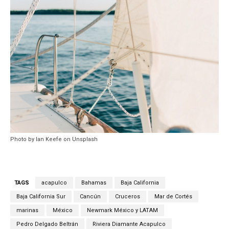
Photo by Ian Keefe on Unsplash
TAGS
acapulco
Bahamas
Baja California
Baja California Sur
Cancún
Cruceros
Mar de Cortés
marinas
México
Newmark México y LATAM
Pedro Delgado Beltrán
Riviera Diamante Acapulco