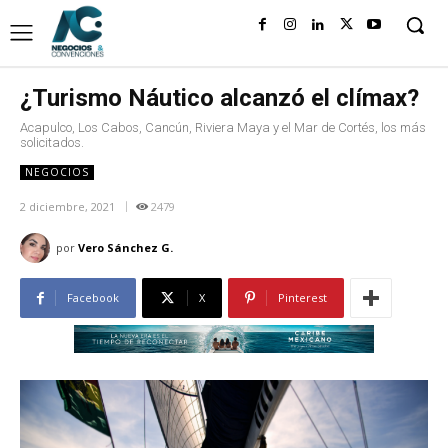
¿Turismo Náutico alcanzó el clímax?
Acapulco, Los Cabos, Cancún, Riviera Maya y el Mar de Cortés, los más
solicitados.
NEGOCIOS
2 diciembre, 2021
2479
por
Vero Sánchez G.
Facebook
X
Pinterest