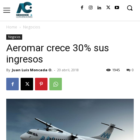
Home
Negocios
Negocios
Aeromar crece 30% sus
ingresos
By
Juan Luis Moncada O.
-
20 abril, 2018
1945
0