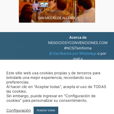
Acerca de
NEGOCIOSYCONVENCIONES.COM
#NCSíTeInforma
Escríbenos por WhatsApp
o por
mail a
contacto@negociosyconvenciones.com
Este sitio web usa cookies propias y de terceros para
brindarle una mejor experiencia, recordando sus
preferencias.
Al hacer clic en "Aceptar todas", acepta el uso de TODAS
las cookies.
Sin embargo, puede ingresar en "Configuración de
© Negocios y Convenciones
cookies" para personalizar su consentimiento.
Configuración
Aceptar todas
Aviso de privacidad