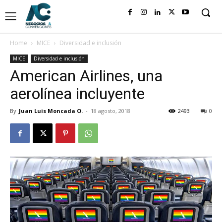
Home
MICE
Diversidad e inclusión
MICE
Diversidad e inclusión
American Airlines, una
aerolínea incluyente
By
Juan Luis Moncada O.
-
18 agosto, 2018
2493
0