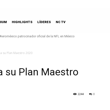
MIUM
HIGHLIGHTS
LÍDERES
NC TV
eroméxico patrocinador oficial de la NFL en México
La guía imperdible de dónde comer chiles en nogada
a su Plan Maestro 2020
 su Plan Maestro
2244
0