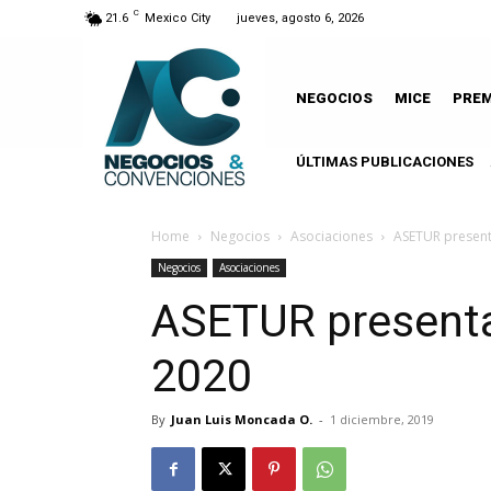
C
21.6
Mexico City
jueves, agosto 6, 2026
NEGOCIOS
MICE
PRE
ÚLTIMAS PUBLICACIONES
A
Home
Negocios
Asociaciones
ASETUR present
Negocios
Asociaciones
ASETUR presenta
2020
By
Juan Luis Moncada O.
-
1 diciembre, 2019