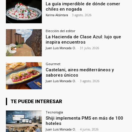
La guía imperdible de dónde comer
chiles en nogada
Karina Alcántara
-
3 agosto, 2026
Elección del editor
La Hacienda de Clase Azul: lujo que
inspira encuentros
Juan Luis Moncada O.
-
31 julio, 2026
Gourmet
Castelani, aires mediterráneos y
sabores únicos
Juan Luis Moncada O.
-
3 agosto, 2026
TE PUEDE INTERESAR
Tecnología
Shiji implementa PMS en más de 100
hoteles
Juan Luis Moncada O.
-
4 junio, 2026