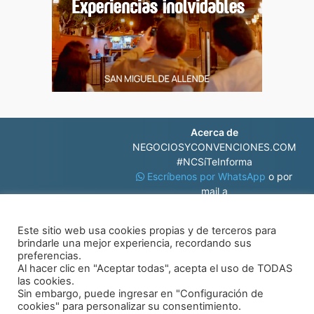
Acerca de
NEGOCIOSYCONVENCIONES.COM
#NCSíTeInforma
Escríbenos por WhatsApp
o por
mail a
contacto@negociosyconvenciones.com
Este sitio web usa cookies propias y de terceros para
brindarle una mejor experiencia, recordando sus
preferencias.
Al hacer clic en "Aceptar todas", acepta el uso de TODAS
las cookies.
Sin embargo, puede ingresar en "Configuración de
© Negocios y Convenciones
cookies" para personalizar su consentimiento.