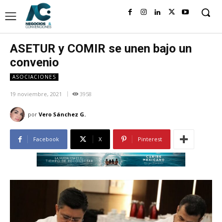
ASETUR y COMIR se unen bajo un
convenio
ASOCIACIONES
19 noviembre, 2021
3958
por
Vero Sánchez G.
Facebook
X
Pinterest