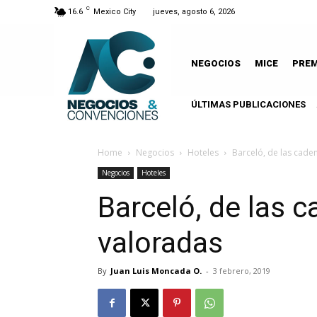
C
16.6
Mexico City
jueves, agosto 6, 2026
NEGOCIOS
MICE
PRE
ÚLTIMAS PUBLICACIONES
A
Home
Negocios
Hoteles
Barceló, de las cade
Negocios
Hoteles
Barceló, de las 
valoradas
By
Juan Luis Moncada O.
-
3 febrero, 2019