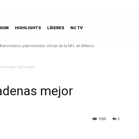
MIUM
HIGHLIGHTS
LÍDERES
NC TV
eroméxico patrocinador oficial de la NFL en México
La guía imperdible de dónde comer chiles en nogada
nas mejor valoradas
cadenas mejor
1553
0