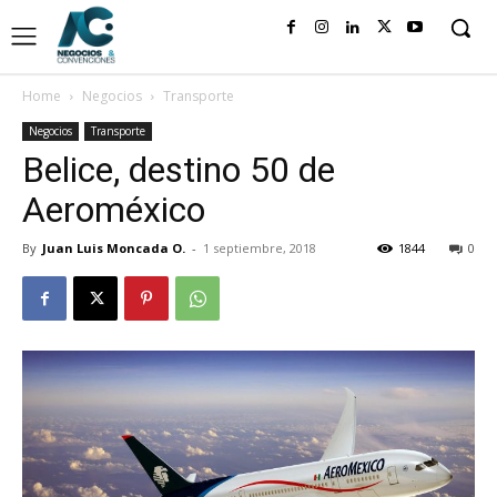
Home
Negocios
Transporte
Negocios
Transporte
Belice, destino 50 de
Aeroméxico
By
Juan Luis Moncada O.
-
1 septiembre, 2018
1844
0