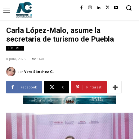
Carla López-Malo, asume la
secretaria de turismo de Puebla
LÍDERES
8 julio, 2025
3140
por
Vero Sánchez G.
Facebook
X
Pinterest