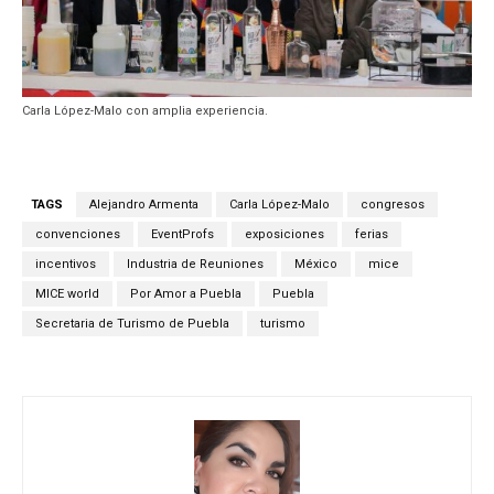
Carla López-Malo con amplia experiencia.
TAGS
Alejandro Armenta
Carla López-Malo
congresos
convenciones
EventProfs
exposiciones
ferias
incentivos
Industria de Reuniones
México
mice
MICE world
Por Amor a Puebla
Puebla
Secretaria de Turismo de Puebla
turismo