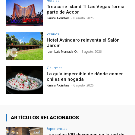
Hoteles
Treasurie Island TI Las Vegas forma
parte de Accor
Karina Alcántara
-
8 agosto, 2026
Venues
Hotel Avándaro reinventa el Salón
Jardín
Juan Luis Moncada O.
-
8 agosto, 2026
Gourmet
La guía imperdible de dónde comer
chiles en nogada
Karina Alcántara
-
6 agosto, 2026
ARTÍCULOS RELACIONADOS
Experiencias
Las salas VIP despegan en la red de