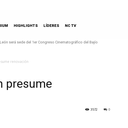
MIUM
HIGHLIGHTS
LÍDERES
NC TV
ón será sede del 1er Congreso Cinematográfico del Bajío
Aeroméxico patrocinador oficial de la NFL en México
esume renovación
n presume
3572
0