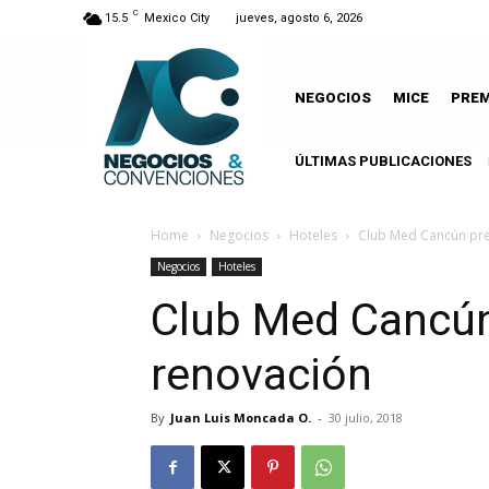
C
15.5
Mexico City
jueves, agosto 6, 2026
NEGOCIOS
MICE
PRE
ÚLTIMAS PUBLICACIONES
Le
Home
Negocios
Hoteles
Club Med Cancún pr
Negocios
Hoteles
Club Med Cancú
renovación
By
Juan Luis Moncada O.
-
30 julio, 2018