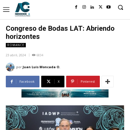
Congreso de Bodas LAT: Abriendo
horizontes
ROMANCE
23 abril, 2024
6834
por
Juan Luis Moncada O.
Facebook
X
Pinterest