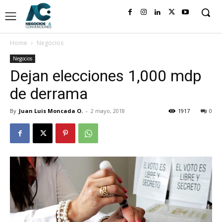
Home
Negocios
Negocios
Dejan elecciones 1,000 mdp
de derrama
By
Juan Luis Moncada O.
-
2 mayo, 2018
1917
0