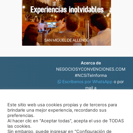
Acerca de
NEGOCIOSYCONVENCIONES.COM
#NCSíTeInforma
Escríbenos por WhatsApp
o por
mail a
contacto@negociosyconvenciones.com
Este sitio web usa cookies propias y de terceros para
brindarle una mejor experiencia, recordando sus
preferencias.
Al hacer clic en "Aceptar todas", acepta el uso de TODAS
las cookies.
Sin embargo, puede ingresar en "Configuración de
© Negocios y Convenciones