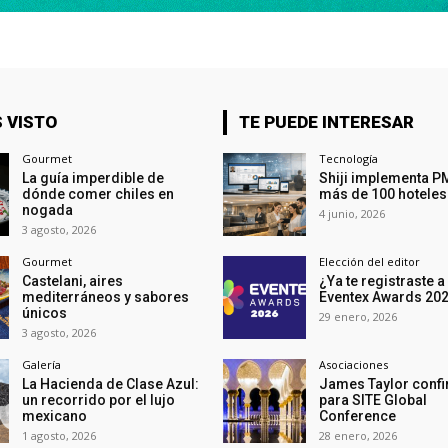
 VISTO
TE PUEDE INTERESAR
Gourmet
Tecnología
La guía imperdible de
Shiji implementa P
dónde comer chiles en
más de 100 hoteles
nogada
4 junio, 2026
3 agosto, 2026
Gourmet
Elección del editor
Castelani, aires
¿Ya te registraste a
mediterráneos y sabores
Eventex Awards 20
únicos
29 enero, 2026
3 agosto, 2026
Galería
Asociaciones
La Hacienda de Clase Azul:
James Taylor conf
un recorrido por el lujo
para SITE Global
mexicano
Conference
1 agosto, 2026
28 enero, 2026