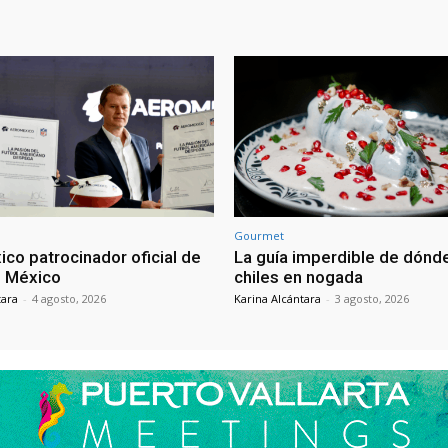
Gourmet
co patrocinador oficial de
La guía imperdible de dón
n México
chiles en nogada
tara
-
4 agosto, 2026
Karina Alcántara
-
3 agosto, 2026