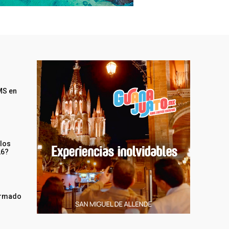
MS en
 los
26?
irmado