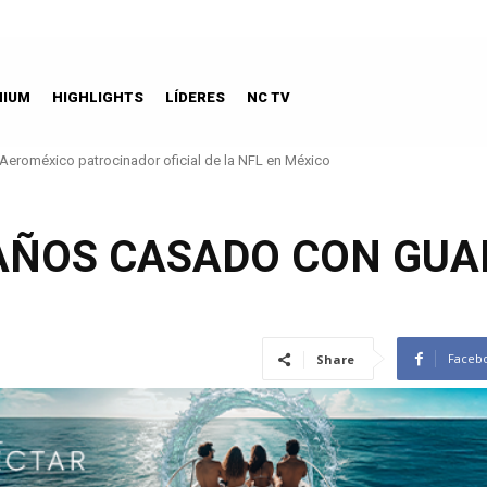
MIUM
HIGHLIGHTS
LÍDERES
NC TV
Aeroméxico patrocinador oficial de la NFL en México
 AÑOS CASADO CON GU
Faceb
Share