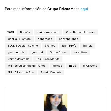
Para más información de
Grupo Brisas
visita
aquí
TAGS
Bretaña
caribe mexicano
Chef Bernard Loiseau
Chef Guy Santoro
congresos
convenciones
ÉCUME Design Cuisine
eventos
EventProfs
francia
gastronomia
gourmet
Grupo Brisas
incentivos
Jaime Jaramillo
Las Brisas Mérida
Maîtres Cuisiniers de France
México
mice
MICE world
NIZUC Resort & Spa
Sylvain Desbois