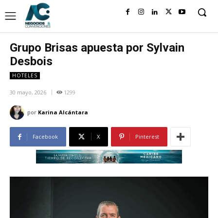
Grupo Brisas apuesta por Sylvain
Desbois
HOTELES
30 mayo, 2026
1299
por
Karina Alcántara
Facebook
X
Pinterest