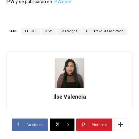
IPW y se publicarán en
IPW.com
TAGS
EE. UU.
IPW
Las Vegas
U.S. Travel Association
Ilse Valencia
Facebook
X
Pinterest