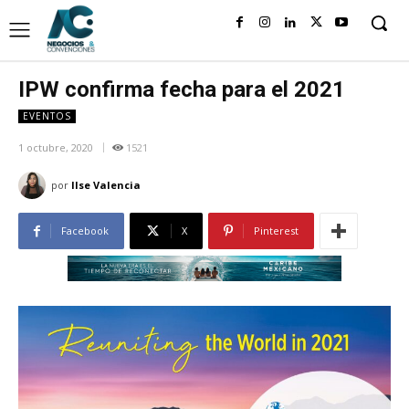
IPW confirma fecha para el 2021
EVENTOS
1 octubre, 2020
1521
por
Ilse Valencia
Facebook
X
Pinterest