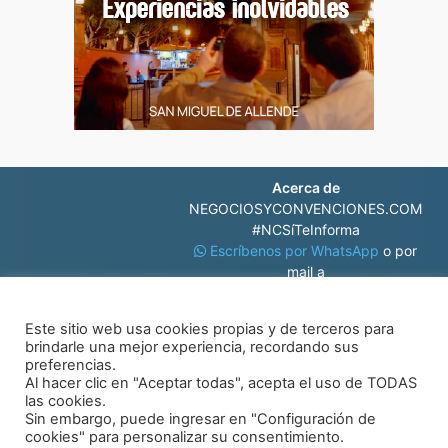
Acerca de
NEGOCIOSYCONVENCIONES.COM
#NCSíTeInforma
Escríbenos por WhatsApp
o por
mail a
contacto@negociosyconvenciones.com
Este sitio web usa cookies propias y de terceros para
brindarle una mejor experiencia, recordando sus
preferencias.
Al hacer clic en "Aceptar todas", acepta el uso de TODAS
las cookies.
Sin embargo, puede ingresar en "Configuración de
© Negocios y Convenciones
cookies" para personalizar su consentimiento.