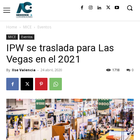
Home
MICE
Eventos
MICE
Eventos
IPW se traslada para Las
Vegas en el 2021
By
Ilse Valencia
-
24 abril, 2020
1718
0